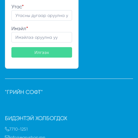
Утас
*
Имэйл
*
Илгээх
"ГРИЙН СОФТ"
БИДЭНТЭЙ ХОЛБОГДОХ
7710-1251
info@easyshop.mn