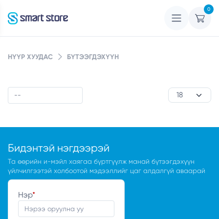
0
НҮҮР ХУУДАС
БҮТЭЭГДЭХҮҮН
Бидэнтэй нэгдээрэй
Та өөрийн и-мэйл хаягаа бүртгүүлж манай бүтээгдэхүүн
үйлчилгээтэй холбоотой мэдээллийг цаг алдалгүй аваарай
Нэр
*