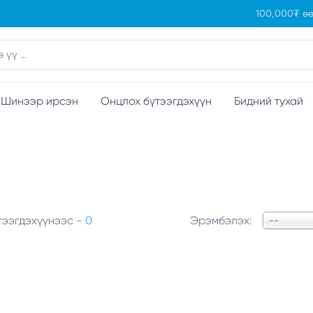
100,000₮ өө
Шинээр ирсэн
Онцлох бүтээгдэхүүн
Бидний тухай
тээгдэхүүнээс -
0
Эрэмбэлэх:
--