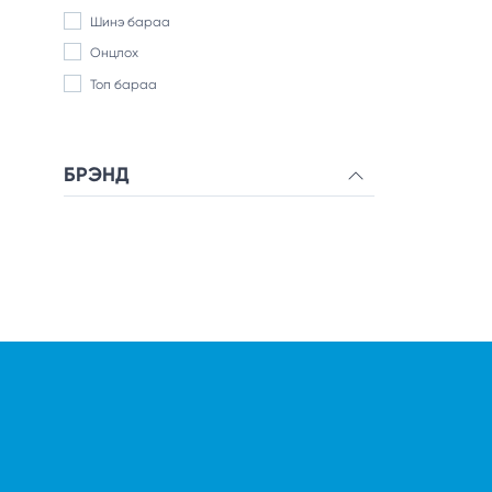
Шинэ бараа
Онцлох
Топ бараа
БРЭНД