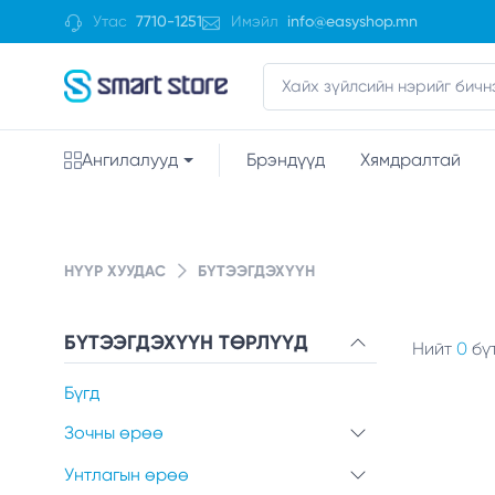
Утас
7710-1251
Имэйл
info@easyshop.mn
Ангилалууд
Брэндүүд
Хямдралтай
НҮҮР ХУУДАС
БҮТЭЭГДЭХҮҮН
БҮТЭЭГДЭХҮҮН ТӨРЛҮҮД
Нийт
0
бү
Бүгд
Зочны өрөө
Унтлагын өрөө