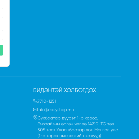
БИДЭНТЭЙ ХОЛБОГДОХ
7710-1251
info@easyshop.mn
Сүхбаатар дүүрэг 1-р хороо,
Энхтайвны өргөн чөлөө 14210, TG төв
505 тоот Улаанбаатар хот. Монгол улc
(1-р төрөх эмнэлэгийн хажууд)