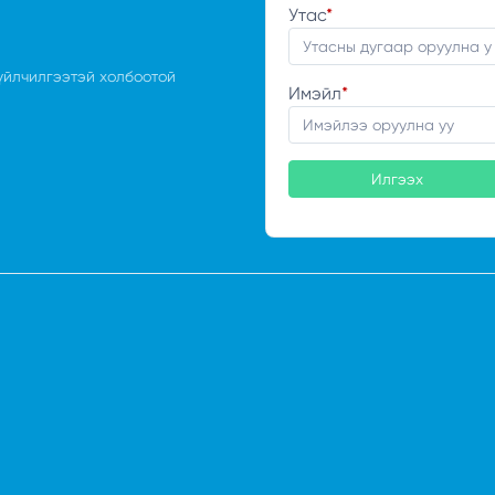
Утас
*
үйлчилгээтэй холбоотой
Имэйл
*
Илгээх