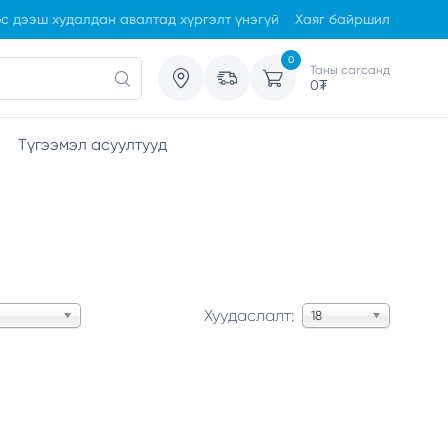
с дээш худалдан авалтад хүргэлт үнэгүй
Хаяг байршил
0
Таны сагсанд
0
₮
Түгээмэл асуултууд
Хуудаслалт:
18