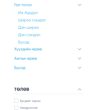
Гал тогоо
Иж бүрдэл
Ширээ сандал
Дан ширээ
Дан сандал
Бусад
Хүүхдийн өрөө
Ажлын өрөө
Бусад
ТӨЛӨВ
Бүгдийг харах
Хямдралтай