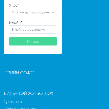
Утас
*
Имэйл
*
Илгээх
"ГРИЙН СОФТ"
БИДЭНТЭЙ ХОЛБОГДОХ
7710-1251
info@easyshop.mn