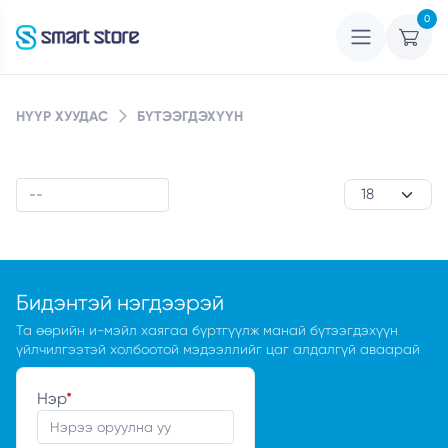
0
НҮҮР ХУУДАС
БҮТЭЭГДЭХҮҮН
Бидэнтэй нэгдээрэй
Та өөрийн и-мэйл хаягаа бүртгүүлж манай бүтээгдэхүүн
үйлчилгээтэй холбоотой мэдээллийг цаг алдалгүй аваарай
Нэр
*