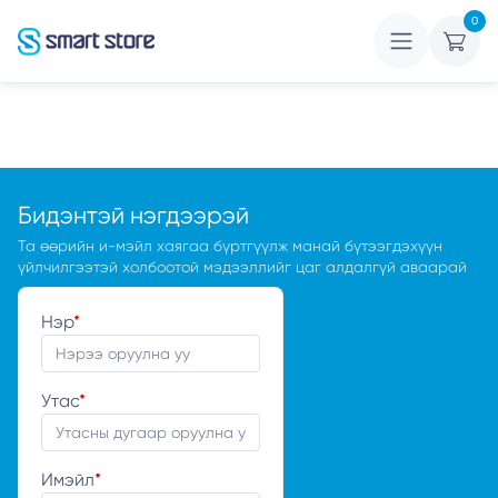
0
Бидэнтэй нэгдээрэй
Та өөрийн и-мэйл хаягаа бүртгүүлж манай бүтээгдэхүүн
үйлчилгээтэй холбоотой мэдээллийг цаг алдалгүй аваарай
Нэр
*
Утас
*
Имэйл
*