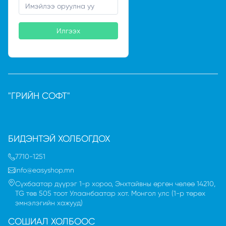
Илгээх
"ГРИЙН СОФТ"
БИДЭНТЭЙ ХОЛБОГДОХ
7710-1251
info@easyshop.mn
Сүхбаатар дүүрэг 1-р хороо, Энхтайвны өргөн чөлөө 14210,
TG төв 505 тоот Улаанбаатар хот. Монгол улc (1-р төрөх
эмнэлэгийн хажууд)
СОШИАЛ ХОЛБООС