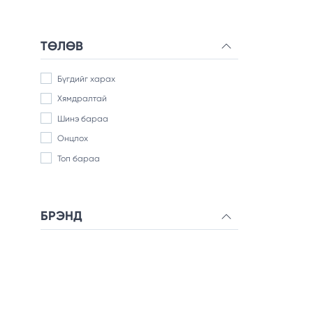
ТӨЛӨВ
Бүгдийг харах
Хямдралтай
Шинэ бараа
Онцлох
Топ бараа
БРЭНД