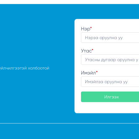
Нэр
*
Утас
*
үйлчилгээтэй холбоотой
Имэйл
*
Илгээх