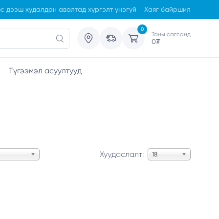
с дээш худалдан авалтад хүргэлт үнэгүй
Хаяг байршил
0
Таны сагсанд
0
₮
Түгээмэл асуултууд
Хуудаслалт:
18