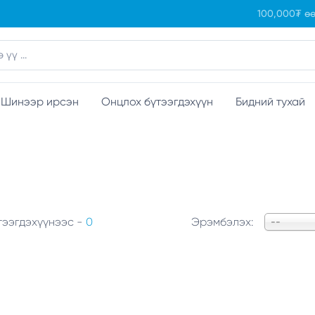
100,000₮ өө
Шинээр ирсэн
Онцлох бүтээгдэхүүн
Бидний тухай
тээгдэхүүнээс -
0
Эрэмбэлэх:
--