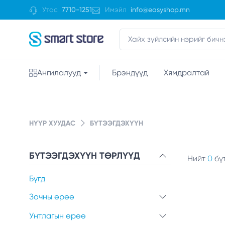
Утас
7710-1251
Имэйл
info@easyshop.mn
Ангилалууд
Брэндүүд
Хямдралтай
НҮҮР ХУУДАС
БҮТЭЭГДЭХҮҮН
БҮТЭЭГДЭХҮҮН ТӨРЛҮҮД
Нийт
0
бү
Бүгд
Зочны өрөө
Унтлагын өрөө