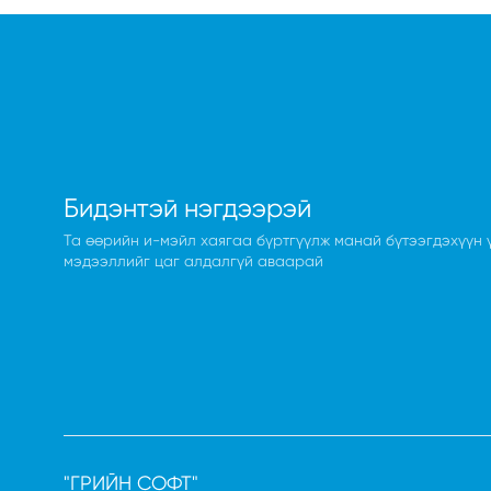
Бидэнтэй нэгдээрэй
Та өөрийн и-мэйл хаягаа бүртгүүлж манай бүтээгдэхүүн 
мэдээллийг цаг алдалгүй аваарай
"ГРИЙН СОФТ"