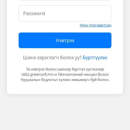
Нууц үгээ мартсан
Нэвтрэх
Шинэ хэрэглэгч болох уу?
Бүртгүүлэх
Та нэвтрэх болон шинээр бүртгэл үүсгэснээр
s002.greensoft.mn-н Үйлчилгээний нөхцөл болон
Нууцлалын бодлогыг хүлээн зөвшөөрч буй болно.