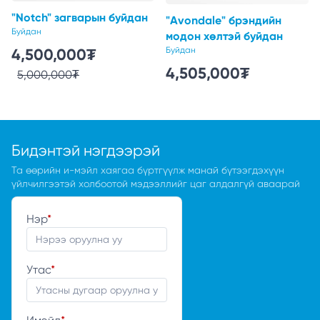
"Notch" загварын буйдан
"Avondale" брэндийн
Буйдан
модон хөлтэй буйдан
4,500,000
₮
Буйдан
4,505,000
₮
5,000,000
₮
Бидэнтэй нэгдээрэй
Та өөрийн и-мэйл хаягаа бүртгүүлж манай бүтээгдэхүүн
үйлчилгээтэй холбоотой мэдээллийг цаг алдалгүй аваарай
Нэр
*
Утас
*