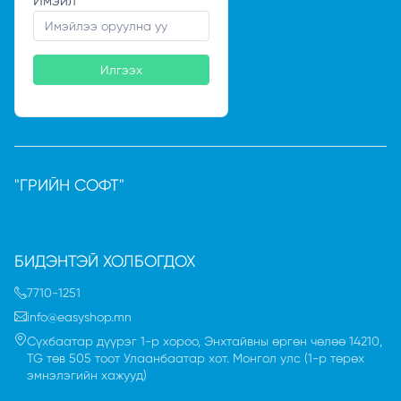
Имэйл
*
Илгээх
"ГРИЙН СОФТ"
БИДЭНТЭЙ ХОЛБОГДОХ
7710-1251
info@easyshop.mn
Сүхбаатар дүүрэг 1-р хороо, Энхтайвны өргөн чөлөө 14210,
TG төв 505 тоот Улаанбаатар хот. Монгол улc (1-р төрөх
эмнэлэгийн хажууд)