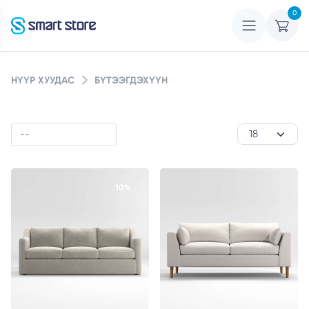
0
НҮҮР ХУУДАС
БҮТЭЭГДЭХҮҮН
10%