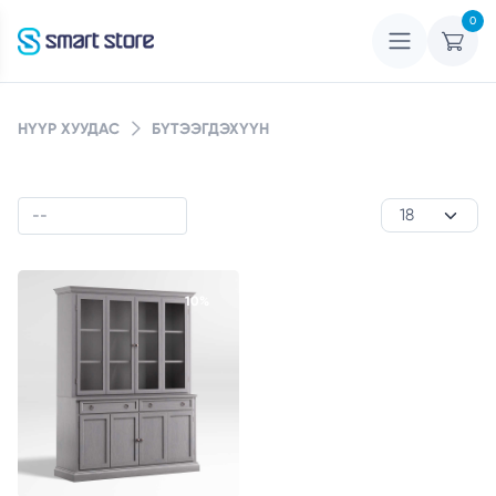
0
НҮҮР ХУУДАС
БҮТЭЭГДЭХҮҮН
10%