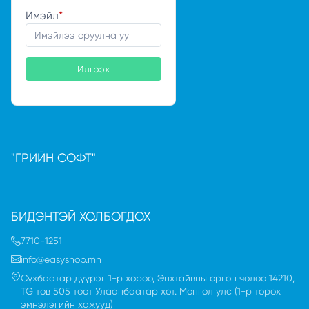
Имэйл
*
Илгээх
"ГРИЙН СОФТ"
БИДЭНТЭЙ ХОЛБОГДОХ
7710-1251
info@easyshop.mn
Сүхбаатар дүүрэг 1-р хороо, Энхтайвны өргөн чөлөө 14210,
TG төв 505 тоот Улаанбаатар хот. Монгол улc (1-р төрөх
эмнэлэгийн хажууд)