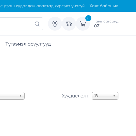
с дээш худалдан авалтад хүргэлт үнэгүй
Хаяг байршил
0
Таны сагсанд
0
₮
Түгээмэл асуултууд
Хуудаслалт:
18