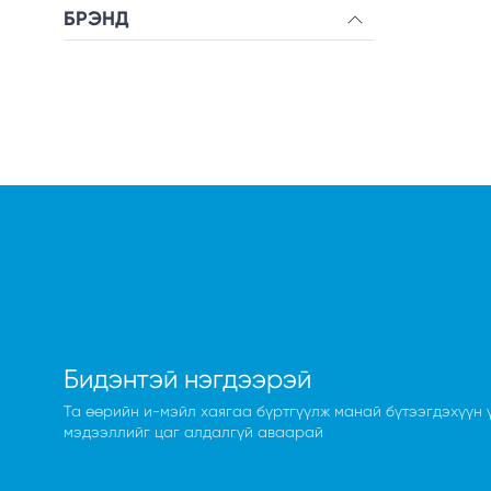
БРЭНД
Бидэнтэй нэгдээрэй
Та өөрийн и-мэйл хаягаа бүртгүүлж манай бүтээгдэхүүн 
мэдээллийг цаг алдалгүй аваарай