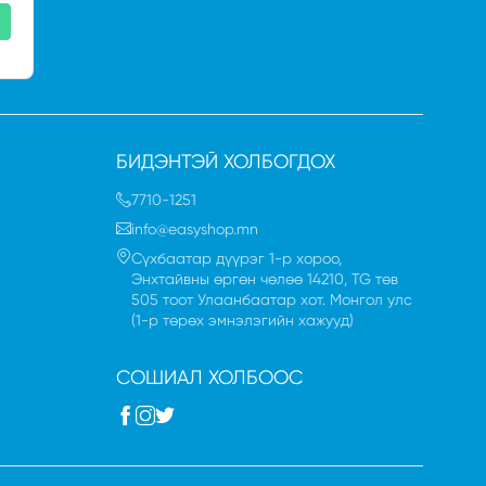
БИДЭНТЭЙ ХОЛБОГДОХ
7710-1251
info@easyshop.mn
Сүхбаатар дүүрэг 1-р хороо,
Энхтайвны өргөн чөлөө 14210, TG төв
505 тоот Улаанбаатар хот. Монгол улc
(1-р төрөх эмнэлэгийн хажууд)
СОШИАЛ ХОЛБООС