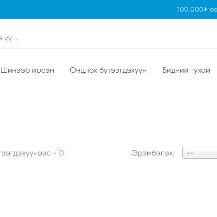
100,000₮ өө
Шинээр ирсэн
Онцлох бүтээгдэхүүн
Бидний тухай
тээгдэхүүнээс -
0
Эрэмбэлэх:
--