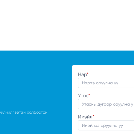
Нэр
*
Утас
*
үйлчилгээтэй холбоотой
Имэйл
*