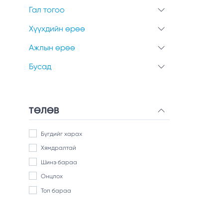
Гал тогоо
Хүүхдийн өрөө
Ажлын өрөө
Бусад
ТӨЛӨВ
Бүгдийг харах
Хямдралтай
Шинэ бараа
Онцлох
Топ бараа