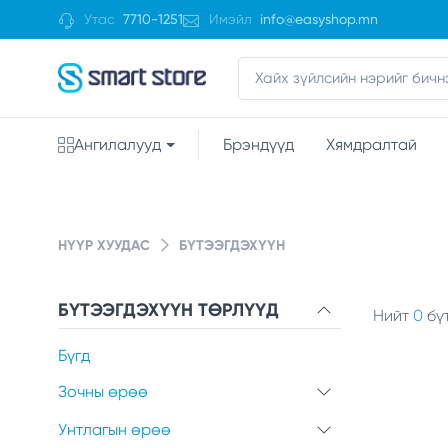
Утас
7710-1251
Имэйл
info@easyshop.mn
Ангилалууд
Брэндүүд
Хямдралтай
НҮҮР ХУУДАС
БҮТЭЭГДЭХҮҮН
БҮТЭЭГДЭХҮҮН ТӨРЛҮҮД
Нийт
0
бү
Бүгд
Зочны өрөө
Унтлагын өрөө