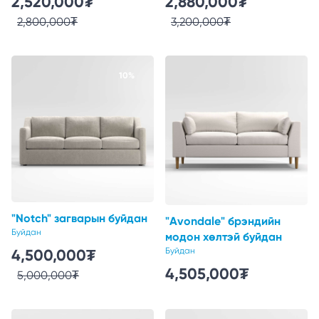
2,520,000
₮
2,880,000
₮
2,800,000
₮
3,200,000
₮
10%
"Notch" загварын буйдан
"Avondale" брэндийн
Буйдан
модон хөлтэй буйдан
4,500,000
₮
Буйдан
4,505,000
₮
5,000,000
₮