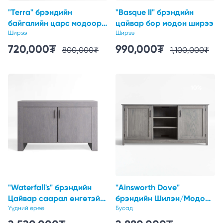
"Terra" брэндийн
"Basque II" брэндийн
байгалийн царс модоор
цайвар бор модон ширээ
хийсэн цахилгаан
Ширээ
Ширээ
залгууртай ширээ
720,000
₮
990,000
₮
800,000
₮
1,100,000
₮
10%
10%
"Waterfall's" брэндийн
"Ainsworth Dove"
Цайвар саарал өнгөтэй
брэндийн Шилэн/Модон
намхан комод шүүгэй
Үүдний өрөө
хаалгатай тавиур
Бусад