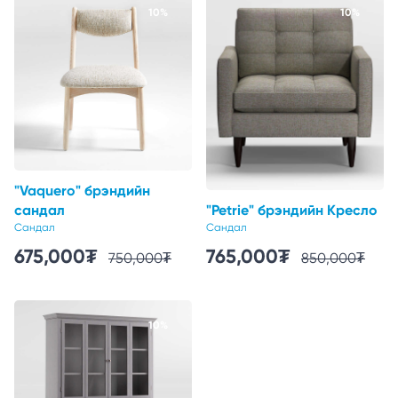
10%
10%
"Vaquero" брэндийн
сандал
"Petrie" брэндийн Кресло
Сандал
Сандал
675,000
₮
765,000
₮
750,000
₮
850,000
₮
10%