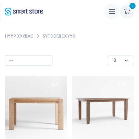
0
НҮҮР ХУУДАС
БҮТЭЭГДЭХҮҮН
10%
10%