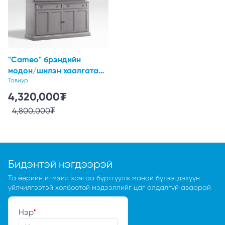
"Cameo" брэндийн
модон/шилэн хаалгатай
өндөр шүүгэй
Тавиур
4,320,000
₮
4,800,000
₮
Бидэнтэй нэгдээрэй
Та өөрийн и-мэйл хаягаа бүртгүүлж манай бүтээгдэхүүн
үйлчилгээтэй холбоотой мэдээллийг цаг алдалгүй аваарай
Нэр
*