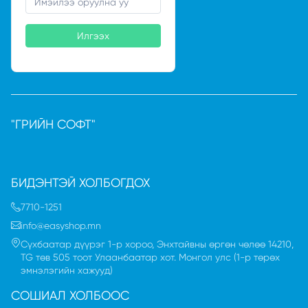
Илгээх
"ГРИЙН СОФТ"
БИДЭНТЭЙ ХОЛБОГДОХ
7710-1251
info@easyshop.mn
Сүхбаатар дүүрэг 1-р хороо, Энхтайвны өргөн чөлөө 14210,
TG төв 505 тоот Улаанбаатар хот. Монгол улc (1-р төрөх
эмнэлэгийн хажууд)
СОШИАЛ ХОЛБООС