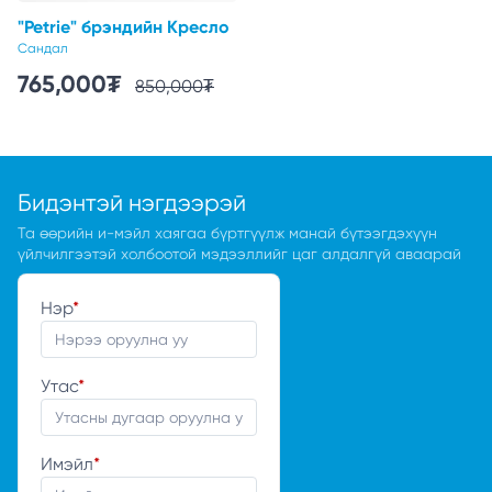
"Petrie" брэндийн Кресло
Сандал
765,000
₮
850,000
₮
Бидэнтэй нэгдээрэй
Та өөрийн и-мэйл хаягаа бүртгүүлж манай бүтээгдэхүүн
үйлчилгээтэй холбоотой мэдээллийг цаг алдалгүй аваарай
Нэр
*
Утас
*
Имэйл
*