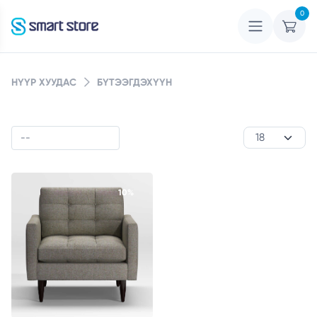
0
НҮҮР ХУУДАС
БҮТЭЭГДЭХҮҮН
10%