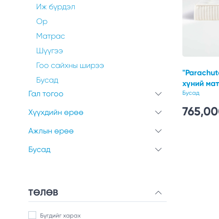
Иж бүрдэл
Ор
Матрас
Шүүгээ
Гоо сайхны ширээ
"Parachut
Бусад
хүний ма
Гал тогоо
Бусад
765,0
Хүүхдийн өрөө
Ажлын өрөө
Бусад
ТӨЛӨВ
Бүгдийг харах