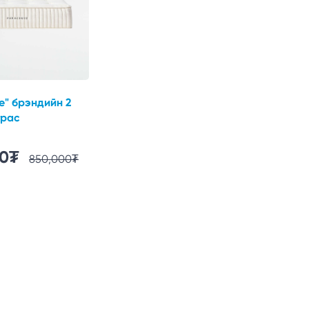
e" брэндийн 2
трас
00
₮
850,000
₮