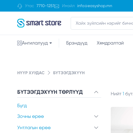
Утас
7710-1251
Имэйл
info@easyshop.mn
Ангилалууд
Брэндүүд
Хямдралтай
НҮҮР ХУУДАС
БҮТЭЭГДЭХҮҮН
БҮТЭЭГДЭХҮҮН ТӨРЛҮҮД
Нийт
1
бүт
Бүгд
Зочны өрөө
Унтлагын өрөө