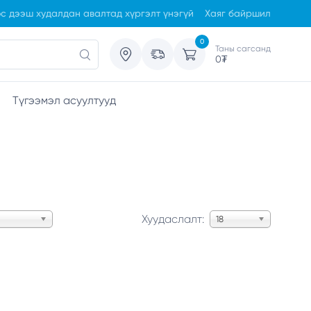
с дээш худалдан авалтад хүргэлт үнэгүй
Хаяг байршил
0
Таны сагсанд
0
₮
Түгээмэл асуултууд
Хуудаслалт:
18