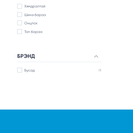
Хямдралтай
Шинэ бараа
Онцлох
Топ бараа
БРЭНД
Бусад
(1)