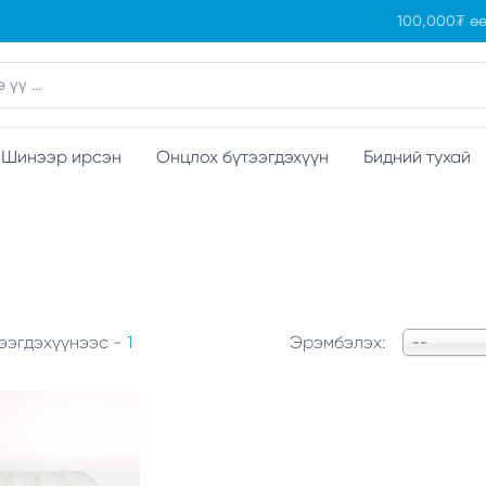
100,000₮ өө
Шинээр ирсэн
Онцлох бүтээгдэхүүн
Бидний тухай
ээгдэхүүнээс -
1
Эрэмбэлэх:
--
10%