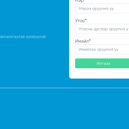
Нэр
*
Утас
*
үйлчилгээтэй холбоотой
Имэйл
*
Илгээх