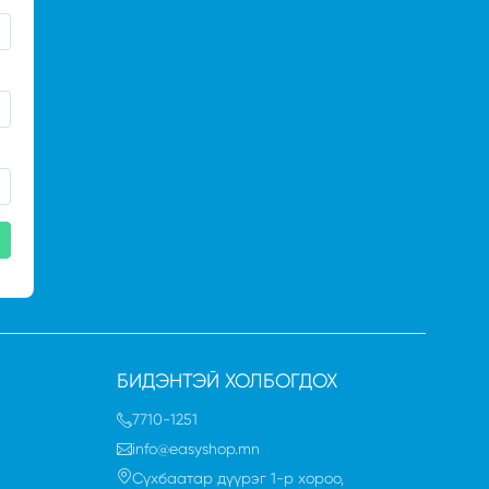
БИДЭНТЭЙ ХОЛБОГДОХ
7710-1251
info@easyshop.mn
Сүхбаатар дүүрэг 1-р хороо,