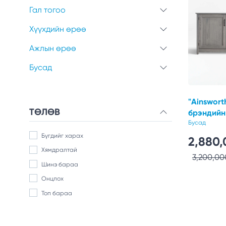
Гал тогоо
Хүүхдийн өрөө
Ажлын өрөө
Бусад
"Ainswort
ТӨЛӨВ
брэндий
хаалгата
Бусад
Бүгдийг харах
2,880
Хямдралтай
3,200,00
Шинэ бараа
Онцлох
Топ бараа