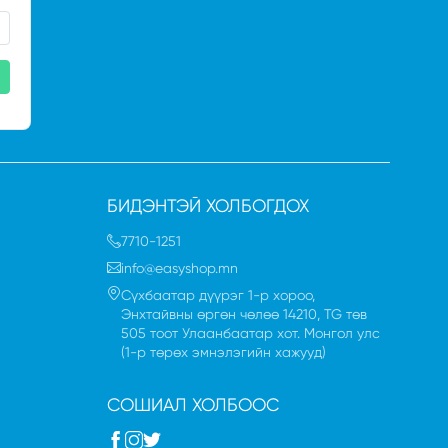
БИДЭНТЭЙ ХОЛБОГДОХ
7710-1251
info@easyshop.mn
Сүхбаатар дүүрэг 1-р хороо,
Энхтайвны өргөн чөлөө 14210, TG төв
505 тоот Улаанбаатар хот. Монгол улc
(1-р төрөх эмнэлэгийн хажууд)
СОШИАЛ ХОЛБООС