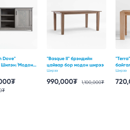
h Dove"
"Basque II" брэндийн
"Terra
н Шилэн/Модон
цайвар бор модон ширээ
байга
й тавиур
Ширээ
хийсэ
Ширээ
залгу
,000
₮
990,000
₮
720
1,100,000
₮
0
₮