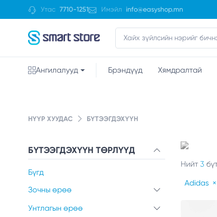
Утас
7710-1251
Имэйл
info@easyshop.mn
Ангилалууд
Брэндүүд
Хямдралтай
НҮҮР ХУУДАС
БҮТЭЭГДЭХҮҮН
БҮТЭЭГДЭХҮҮН ТӨРЛҮҮД
Нийт
3
бүт
Бүгд
Adidas
×
Зочны өрөө
Унтлагын өрөө