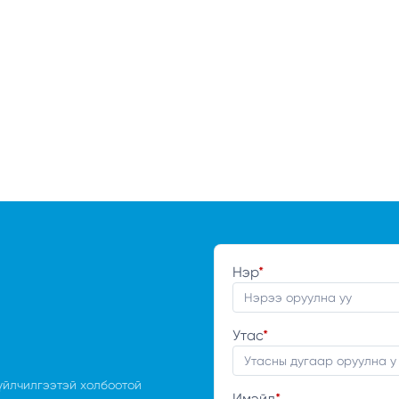
Нэр
*
Утас
*
үйлчилгээтэй холбоотой
Имэйл
*