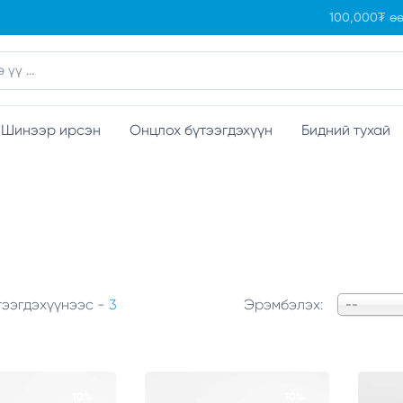
100,000₮ өө
Шинээр ирсэн
Онцлох бүтээгдэхүүн
Бидний тухай
ээгдэхүүнээс -
3
Эрэмбэлэх:
--
10%
10%