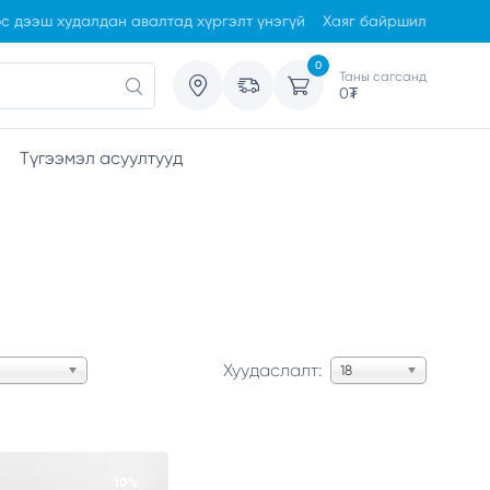
с дээш худалдан авалтад хүргэлт үнэгүй
Хаяг байршил
0
Таны сагсанд
0
₮
Түгээмэл асуултууд
Хуудаслалт:
18
10%