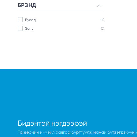
БРЭНД
Бусад
(11)
Sony
(2)
Бидэнтэй нэгдээрэй
Та өөрийн и-мэйл хаягаа бүртгүүлж манай бүтээгдэхүүн 